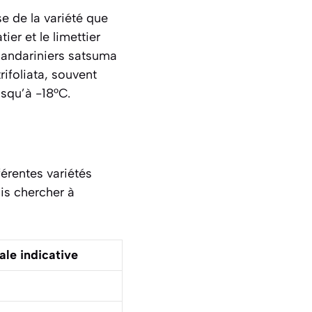
e de la variété que
ier et le limettier
 mandariniers satsuma
rifoliata
, souvent
usqu’à -18°C.
érentes variétés
ais chercher à
le indicative