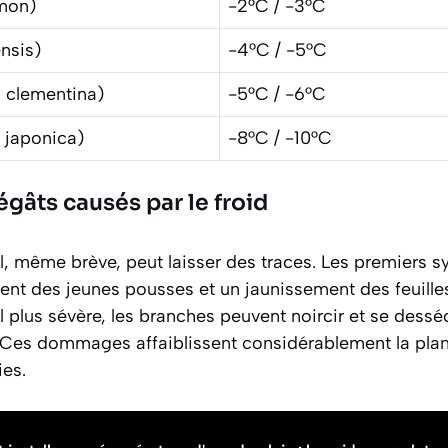
imon
)
-2°C / -3°C
ensis
)
-4°C / -5°C
s clementina
)
-5°C / -6°C
a japonica
)
-8°C / -10°C
égâts causés par le froid
l, même brève, peut laisser des traces. Les premiers
ent des jeunes pousses et un jaunissement des feuilles,
 plus sévère, les branches peuvent noircir et se desséc
. Ces dommages affaiblissent considérablement la plant
ies.