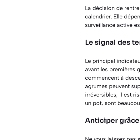
La décision de rentre
calendrier. Elle dép
surveillance active es
Le signal des t
Le principal indicate
avant les premières 
commencent à descen
agrumes peuvent supp
irréversibles, il est 
un pot, sont beaucoup
Anticiper grâc
Ne vous laissez pas s