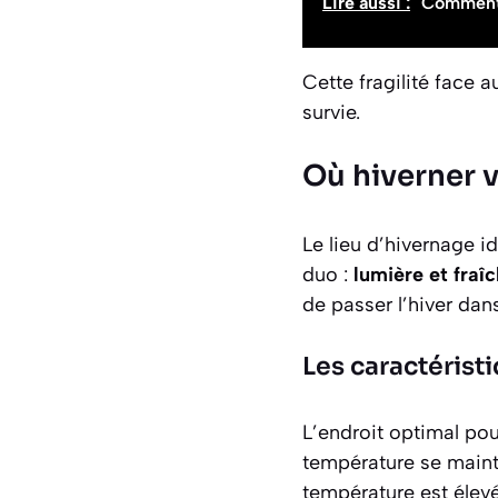
Lire aussi :
Comment i
Cette fragilité face 
survie.
Où hiverner 
Le lieu d’hivernage i
duo :
lumière et fraî
de passer l’hiver dan
Les caractéristi
L’endroit optimal pou
température se mainti
température est élevé