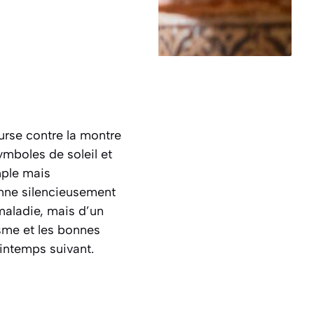
urse contre la montre
ymboles de soleil et
mple mais
amne silencieusement
 maladie, mais d’un
sme et les bonnes
rintemps suivant.