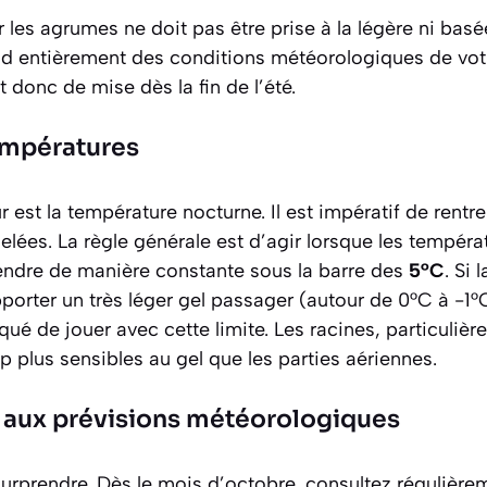
r les agrumes ne doit pas être prise à la légère ni basé
end entièrement des conditions météorologiques de vot
t donc de mise dès la fin de l’été.
empératures
ur est la température nocturne. Il est impératif de rent
gelées
. La règle générale est d’agir lorsque les tempér
dre de manière constante sous la barre des
5°C
. Si 
orter un très léger gel passager (autour de 0°C à -
risqué de jouer avec cette limite. Les racines, particul
 plus sensibles au gel que les parties aériennes.
e aux prévisions météorologiques
urprendre. Dès le mois d’octobre, consultez régulièrem