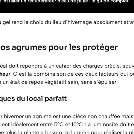
nstaller un récupérateur d'eau de pluie : le guide complet
au gel rend le choix du lieu d’hivernage absolument str
vos agrumes pour les protéger
déal doit répondre à un cahier des charges précis, sou
cheur
. C’est la combinaison de ces deux facteurs qui pe
s un état de repos végétatif sain, sans s’épuiser.
ques du local parfait
r hiverner un agrume est une pièce non chauffée mais 
ent idéalement entre 5°C et 10°C. La luminosité doit ê
e, plus la plante a besoin de lumière pour réaliser la 